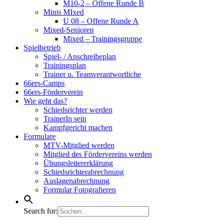
M10-2 – Offene Runde B
Minis MIxed
U 08 – Offene Runde A
Mixed-Senioren
Mixed – Trainingsgruppe
Spielbetrieb
Spiel- / Anschreibeplan
Trainingsplan
Trainer u. Teamverantwortliche
66ers-Camps
66ers-Förderverein
Wie geht das?
Schiedsrichter werden
TrainerIn sein
Kampfgericht machen
Formulare
MTV-Mitglied werden
Mitglied des Fördervereins werden
Übungsleitererklärung
Schiedsrichterabrechnung
Auslagenabrechnung
Formular Fotografieren
Search for: