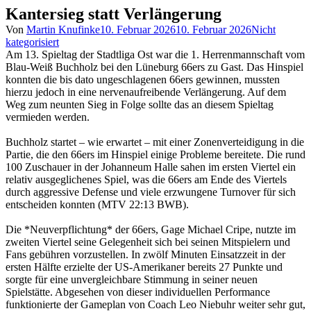
Kantersieg statt Verlängerung
Von
Martin Knufinke
10. Februar 2026
10. Februar 2026
Nicht
kategorisiert
Am 13. Spieltag der Stadtliga Ost war die 1. Herrenmannschaft vom
Blau-Weiß Buchholz bei den Lüneburg 66ers zu Gast. Das Hinspiel
konnten die bis dato ungeschlagenen 66ers gewinnen, mussten
hierzu jedoch in eine nervenaufreibende Verlängerung. Auf dem
Weg zum neunten Sieg in Folge sollte das an diesem Spieltag
vermieden werden.
Buchholz startet – wie erwartet – mit einer Zonenverteidigung in die
Partie, die den 66ers im Hinspiel einige Probleme bereitete. Die rund
100 Zuschauer in der Johanneum Halle sahen im ersten Viertel ein
relativ ausgeglichenes Spiel, was die 66ers am Ende des Viertels
durch aggressive Defense und viele erzwungene Turnover für sich
entscheiden konnten (MTV 22:13 BWB).
Die *Neuverpflichtung* der 66ers, Gage Michael Cripe, nutzte im
zweiten Viertel seine Gelegenheit sich bei seinen Mitspielern und
Fans gebühren vorzustellen. In zwölf Minuten Einsatzzeit in der
ersten Hälfte erzielte der US-Amerikaner bereits 27 Punkte und
sorgte für eine unvergleichbare Stimmung in seiner neuen
Spielstätte. Abgesehen von dieser individuellen Performance
funktionierte der Gameplan von Coach Leo Niebuhr weiter sehr gut,