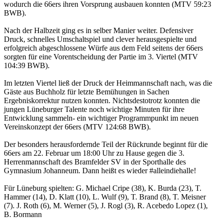
wodurch die 66ers ihren Vorsprung ausbauen konnten (MTV 59:23
BWB).
Nach der Halbzeit ging es in selber Manier weiter. Defensiver
Druck, schnelles Umschaltspiel und clever herausgespielte und
erfolgreich abgeschlossene Würfe aus dem Feld seitens der 66ers
sorgten für eine Vorentscheidung der Partie im 3. Viertel (MTV
104:39 BWB).
Im letzten Viertel ließ der Druck der Heimmannschaft nach, was die
Gäste aus Buchholz für letzte Bemühungen in Sachen
Ergebniskorrektur nutzen konnten. Nichtsdestotrotz konnten die
jungen Lüneburger Talente noch wichtige Minuten für ihre
Entwicklung sammeln- ein wichtiger Programmpunkt im neuen
Vereinskonzept der 66ers (MTV 124:68 BWB).
Der besonders herausfordernde Teil der Rückrunde beginnt für die
66ers am 22. Februar um 18:00 Uhr zu Hause gegen die 3.
Herrenmannschaft des Bramfelder SV in der Sporthalle des
Gymnasium Johanneum. Dann heißt es wieder #alleindiehalle!
Für Lüneburg spielten: G. Michael Cripe (38), K. Burda (23), T.
Hammer (14), D. Klatt (10), L. Wulf (9), T. Brand (8), T. Meisner
(7). J. Roth (6), M. Werner (5), J. Rogl (3), R. Acebedo Lopez (1),
B. Bormann