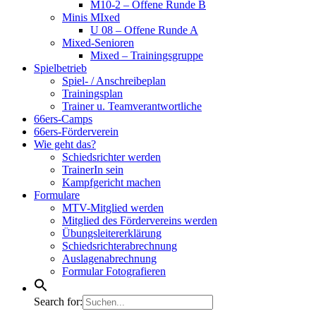
M10-2 – Offene Runde B
Minis MIxed
U 08 – Offene Runde A
Mixed-Senioren
Mixed – Trainingsgruppe
Spielbetrieb
Spiel- / Anschreibeplan
Trainingsplan
Trainer u. Teamverantwortliche
66ers-Camps
66ers-Förderverein
Wie geht das?
Schiedsrichter werden
TrainerIn sein
Kampfgericht machen
Formulare
MTV-Mitglied werden
Mitglied des Fördervereins werden
Übungsleitererklärung
Schiedsrichterabrechnung
Auslagenabrechnung
Formular Fotografieren
Search for: