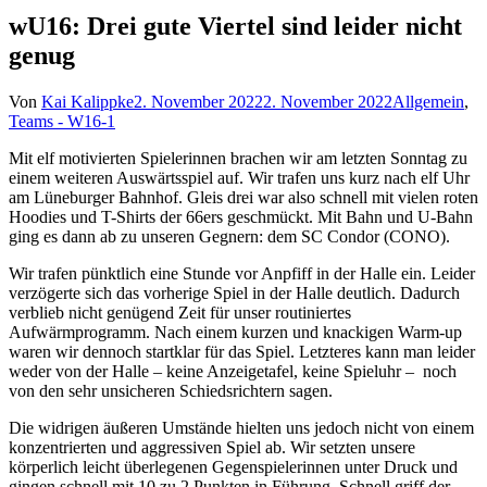
wU16: Drei gute Viertel sind leider nicht
genug
Von
Kai Kalippke
2. November 2022
2. November 2022
Allgemein
,
Teams - W16-1
Mit elf motivierten Spielerinnen brachen wir am letzten Sonntag zu
einem weiteren Auswärtsspiel auf. Wir trafen uns kurz nach elf Uhr
am Lüneburger Bahnhof. Gleis drei war also schnell mit vielen roten
Hoodies und T-Shirts der 66ers geschmückt. Mit Bahn und U-Bahn
ging es dann ab zu unseren Gegnern: dem SC Condor (CONO).
Wir trafen pünktlich eine Stunde vor Anpfiff in der Halle ein. Leider
verzögerte sich das vorherige Spiel in der Halle deutlich. Dadurch
verblieb nicht genügend Zeit für unser routiniertes
Aufwärmprogramm. Nach einem kurzen und knackigen Warm-up
waren wir dennoch startklar für das Spiel. Letzteres kann man leider
weder von der Halle – keine Anzeigetafel, keine Spieluhr – noch
von den sehr unsicheren Schiedsrichtern sagen.
Die widrigen äußeren Umstände hielten uns jedoch nicht von einem
konzentrierten und aggressiven Spiel ab. Wir setzten unsere
körperlich leicht überlegenen Gegenspielerinnen unter Druck und
gingen schnell mit 10 zu 2 Punkten in Führung. Schnell griff der