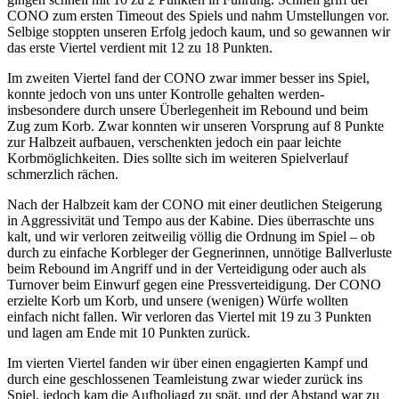
CONO zum ersten Timeout des Spiels und nahm Umstellungen vor.
Selbige stoppten unseren Erfolg jedoch kaum, und so gewannen wir
das erste Viertel verdient mit 12 zu 18 Punkten.
Im zweiten Viertel fand der CONO zwar immer besser ins Spiel,
konnte jedoch von uns unter Kontrolle gehalten werden-
insbesondere durch unsere Überlegenheit im Rebound und beim
Zug zum Korb. Zwar konnten wir unseren Vorsprung auf 8 Punkte
zur Halbzeit aufbauen, verschenkten jedoch ein paar leichte
Korbmöglichkeiten. Dies sollte sich im weiteren Spielverlauf
schmerzlich rächen.
Nach der Halbzeit kam der CONO mit einer deutlichen Steigerung
in Aggressivität und Tempo aus der Kabine. Dies überraschte uns
kalt, und wir verloren zeitweilig völlig die Ordnung im Spiel – ob
durch zu einfache Korbleger der Gegnerinnen, unnötige Ballverluste
beim Rebound im Angriff und in der Verteidigung oder auch als
Turnover beim Einwurf gegen eine Pressverteidigung. Der CONO
erzielte Korb um Korb, und unsere (wenigen) Würfe wollten
einfach nicht fallen. Wir verloren das Viertel mit 19 zu 3 Punkten
und lagen am Ende mit 10 Punkten zurück.
Im vierten Viertel fanden wir über einen engagierten Kampf und
durch eine geschlossenen Teamleistung zwar wieder zurück ins
Spiel, jedoch kam die Aufholjagd zu spät, und der Abstand war zu