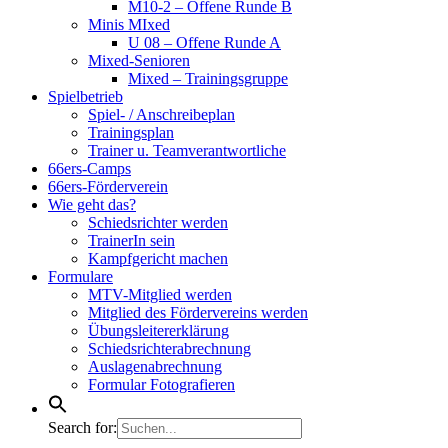
M10-2 – Offene Runde B
Minis MIxed
U 08 – Offene Runde A
Mixed-Senioren
Mixed – Trainingsgruppe
Spielbetrieb
Spiel- / Anschreibeplan
Trainingsplan
Trainer u. Teamverantwortliche
66ers-Camps
66ers-Förderverein
Wie geht das?
Schiedsrichter werden
TrainerIn sein
Kampfgericht machen
Formulare
MTV-Mitglied werden
Mitglied des Fördervereins werden
Übungsleitererklärung
Schiedsrichterabrechnung
Auslagenabrechnung
Formular Fotografieren
Search for: