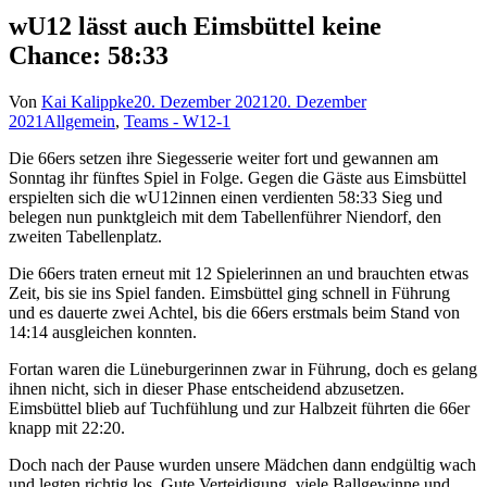
wU12 lässt auch Eimsbüttel keine
Chance: 58:33
Von
Kai Kalippke
20. Dezember 2021
20. Dezember
2021
Allgemein
,
Teams - W12-1
Die 66ers setzen ihre Siegesserie weiter fort und gewannen am
Sonntag ihr fünftes Spiel in Folge. Gegen die Gäste aus Eimsbüttel
erspielten sich die wU12innen einen verdienten 58:33 Sieg und
belegen nun punktgleich mit dem Tabellenführer Niendorf, den
zweiten Tabellenplatz.
Die 66ers traten erneut mit 12 Spielerinnen an und brauchten etwas
Zeit, bis sie ins Spiel fanden. Eimsbüttel ging schnell in Führung
und es dauerte zwei Achtel, bis die 66ers erstmals beim Stand von
14:14 ausgleichen konnten.
Fortan waren die Lüneburgerinnen zwar in Führung, doch es gelang
ihnen nicht, sich in dieser Phase entscheidend abzusetzen.
Eimsbüttel blieb auf Tuchfühlung und zur Halbzeit führten die 66er
knapp mit 22:20.
Doch nach der Pause wurden unsere Mädchen dann endgültig wach
und legten richtig los. Gute Verteidigung, viele Ballgewinne und