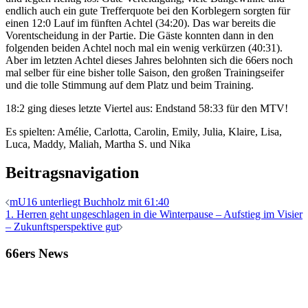
endlich auch ein gute Trefferquote bei den Korblegern sorgten für
einen 12:0 Lauf im fünften Achtel (34:20). Das war bereits die
Vorentscheidung in der Partie. Die Gäste konnten dann in den
folgenden beiden Achtel noch mal ein wenig verkürzen (40:31).
Aber im letzten Achtel dieses Jahres belohnten sich die 66ers noch
mal selber für eine bisher tolle Saison, den großen Trainingseifer
und die tolle Stimmung auf dem Platz und beim Training.
18:2 ging dieses letzte Viertel aus: Endstand 58:33 für den MTV!
Es spielten: Amélie, Carlotta, Carolin, Emily, Julia, Klaire, Lisa,
Luca, Maddy, Maliah, Martha S. und Nika
Beitragsnavigation
mU16 unterliegt Buchholz mit 61:40
1. Herren geht ungeschlagen in die Winterpause – Aufstieg im Visier
– Zukunftsperspektive gut
66ers News